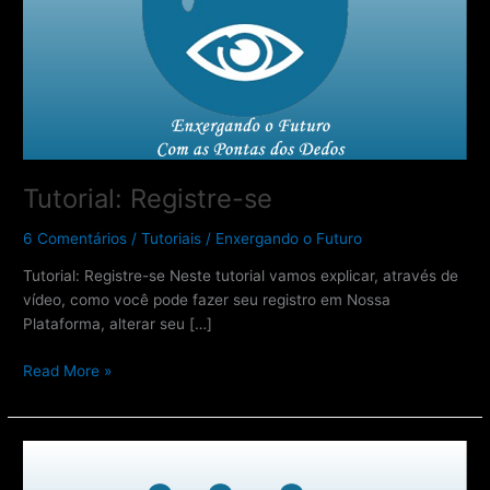
Tutorial: Registre-se
6 Comentários
/
Tutoriais
/
Enxergando o Futuro
Tutorial: Registre-se Neste tutorial vamos explicar, através de
vídeo, como você pode fazer seu registro em Nossa
Plataforma, alterar seu […]
Read More »
Tutorial:
Acessar