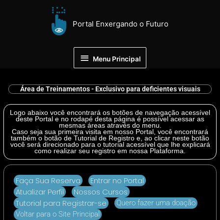
Ir
Menu
para
Portal Enxergando o Futuro
Principal
o
conteúdo
Menu Principal
Área de Treinamentos - Exclusivo para deficientes visuais
Logo abaixo você encontrará os botões de navegação acessível
deste Portal e no rodapé desta página é possível acessar as
mesmas áreas através do menu.
Caso seja sua primeira visita em nosso Portal, você encontrará
também o botão de Tutorial de Registro e, ao clicar neste botão
você será direcionado para o tutorial acessível que lhe explicará
como realizar seu registro em nossa Plataforma.
Faça Sua Reserva
Entrar no Portal
Atualizar Perfil
Nossos Cursos
Tutorial para Registrar-se
Quero fazer uma doação
Voltar para o Site Principal